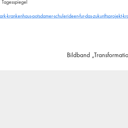
/ Tagesspiegel
k-krankenhaus-potsdamer-schulerideen-fur-das-zukunftsprojekt-k
Bildband „Transformatio