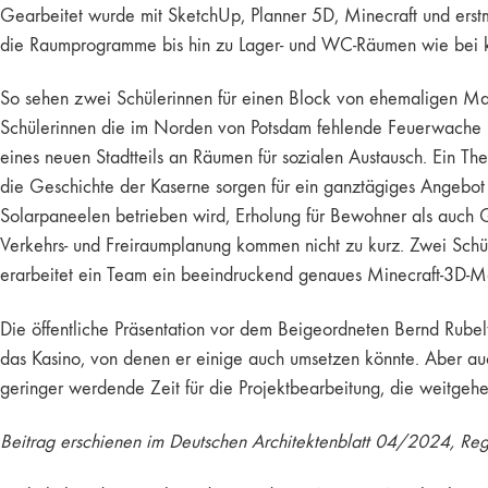
Gearbeitet wurde mit SketchUp, Planner 5D, Minecraft und erstm
die Raumprogramme bis hin zu Lager- und WC-Räumen wie bei kla
So sehen zwei Schülerinnen für einen Block von ehemaligen Man
Schülerinnen die im Norden von Potsdam fehlende Feuerwache un
eines neuen Stadtteils an Räumen für sozialen Austausch. Ein Th
die Geschichte der Kaserne sorgen für ein ganztägiges Angebot
Solarpaneelen betrieben wird, Erholung für Bewohner als auch Gä
Verkehrs- und Freiraumplanung kommen nicht zu kurz. Zwei Schül
erarbeitet ein Team ein beeindruckend genaues Minecraft-3D-Mo
Die öffentliche Präsentation vor dem Beigeordneten Bernd Rubel
das Kasino, von denen er einige auch umsetzen könnte. Aber au
geringer werdende Zeit für die Projektbearbeitung, die weitgeh
Beitrag erschienen im Deutschen Architektenblatt 04/2024, Re