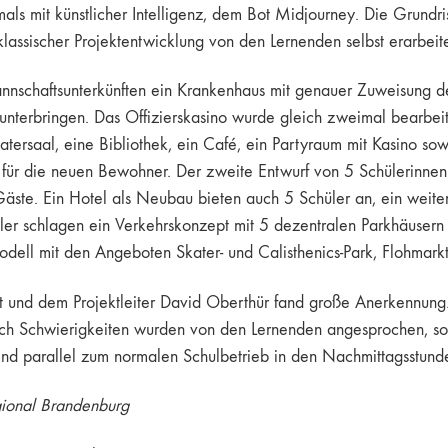
als mit künstlicher Intelligenz, dem Bot Midjourney. Die Grund
ssischer Projektentwicklung von den Lernenden selbst erarbeit
nschaftsunterkünften ein Krankenhaus mit genauer Zuweisung de
terbringen. Das Offizierskasino wurde gleich zweimal bearbeite
eatersaal, eine Bibliothek, ein Café, ein Partyraum mit Kasino s
 für die neuen Bewohner. Der zweite Entwurf von 5 Schülerinnen
ste. Ein Hotel als Neubau bieten auch 5 Schüler an, ein weitere
er schlagen ein Verkehrskonzept mit 5 dezentralen Parkhäusern v
dell mit den Angeboten Skater- und Calisthenics-Park, Flohmar
t und dem Projektleiter David Oberthür fand große Anerkennung.
ch Schwierigkeiten wurden von den Lernenden angesprochen, so 
end parallel zum normalen Schulbetrieb in den Nachmittagsstunde
gional Brandenburg